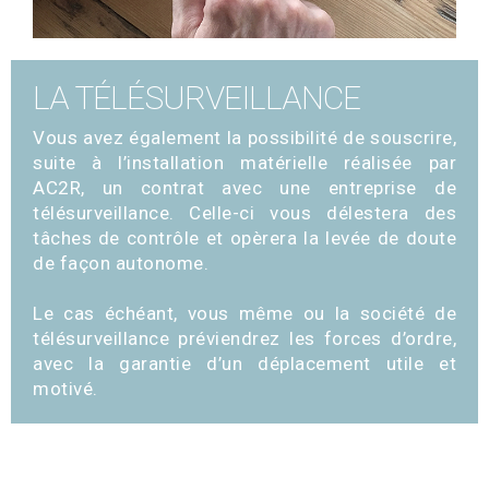
LA TÉLÉSURVEILLANCE
Vous avez également la possibilité de souscrire,
suite à l’installation matérielle réalisée par
AC2R, un contrat avec une entreprise de
télésurveillance. Celle-ci vous délestera des
tâches de contrôle et opèrera la levée de doute
de façon autonome.
Le cas échéant, vous même ou la société de
télésurveillance préviendrez les forces d’ordre,
avec la garantie d’un déplacement utile et
motivé.